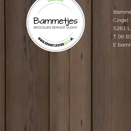
Bammet
Cingel
5261 L
T 06 8
E
bamm