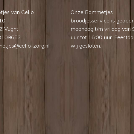
jes van Cello
Onze Bammetjes
 10
broodjesservice is geope
Z Vught
maandag t/m vrijdag van 
3109653
uur tot 16:00 uur. Feestda
etjes@cello-zorg.nl
wij gesloten.