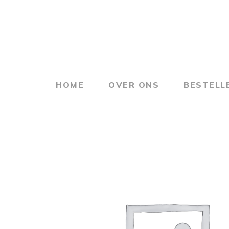
Skip
to
main
content
HOME
OVER ONS
BESTELL