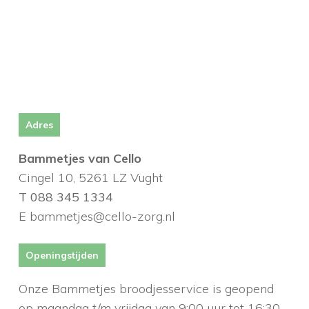
Adres
Bammetjes van Cello
Cingel 10, 5261 LZ Vught
T 088 345 1334
E bammetjes@cello-zorg.nl
Openingstijden
Onze Bammetjes broodjesservice is geopend
op maandag t/m vrijdag van 9:00 uur tot 16:30