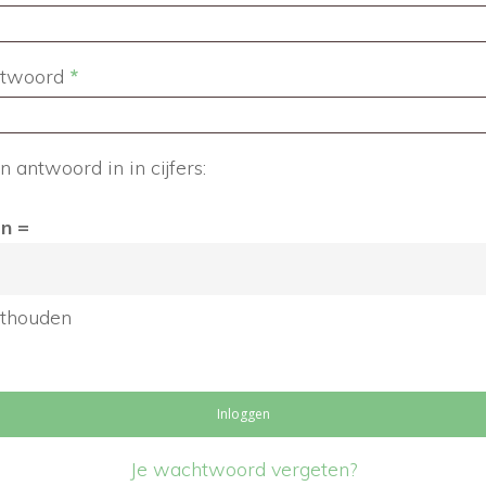
Vereist
twoord
*
n antwoord in in cijfers:
en =
thouden
Inloggen
Je wachtwoord vergeten?