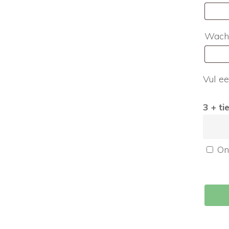
Wach
Vul ee
3 + ti
On