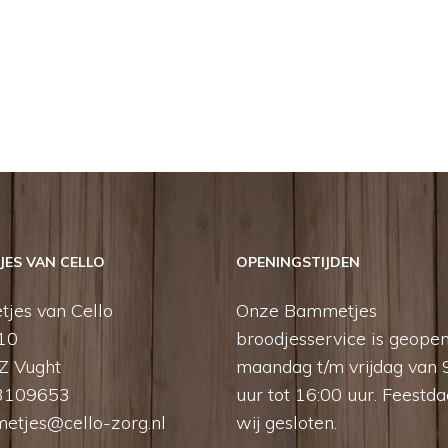
ES VAN CELLO
OPENINGSTIJDEN
jes van Cello
Onze Bammetjes
 10
broodjesservice is geope
Z Vught
maandag t/m vrijdag van 
3109653
uur tot 16:00 uur. Feestda
etjes@cello-zorg.nl
wij gesloten.