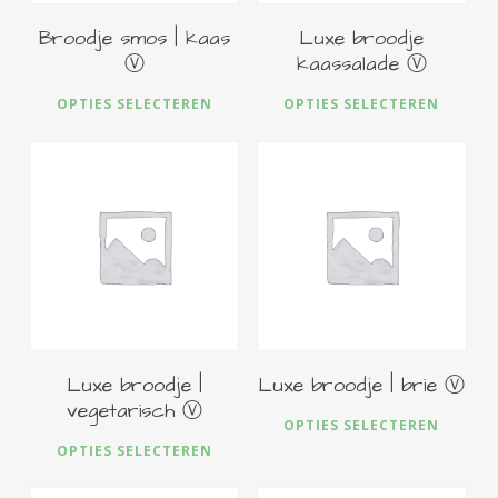
Broodje smos | kaas
Luxe broodje
Ⓥ
kaassalade Ⓥ
Dit
Dit
OPTIES SELECTEREN
OPTIES SELECTEREN
product
pro
heeft
hee
meerdere
me
€
5,50
€
5,50
variaties.
vari
Deze
De
optie
opt
kan
kan
gekozen
ge
worden
wo
Luxe broodje |
Luxe broodje | brie Ⓥ
op
op
vegetarisch Ⓥ
Dit
OPTIES SELECTEREN
de
de
Dit
pro
OPTIES SELECTEREN
productpagina
pro
product
hee