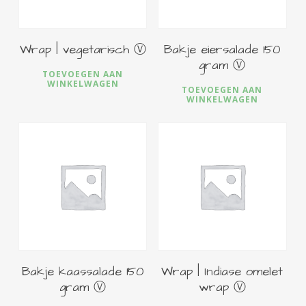
kan
kan
gekozen
ge
worden
wo
Wrap | vegetarisch Ⓥ
Bakje eiersalade 150
op
op
gram Ⓥ
TOEVOEGEN AAN
de
de
WINKELWAGEN
TOEVOEGEN AAN
productpagina
pro
WINKELWAGEN
€
3,50
€
7,50
Bakje kaassalade 150
Wrap | Indiase omelet
gram Ⓥ
wrap Ⓥ