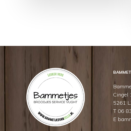
BAMMETJ
Bammet
Cingel
5261 L
T 06 8
E
bamm