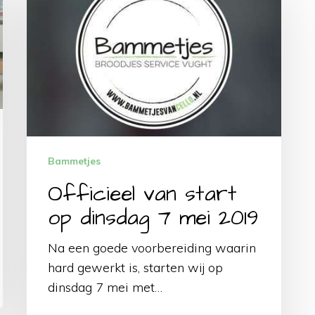
start
op
dinsdag
7
mei
2019
Bammetjes
Officieel van start
op dinsdag 7 mei 2019
Na een goede voorbereiding waarin
hard gewerkt is, starten wij op
dinsdag 7 mei met…