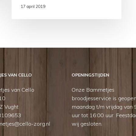
17 april 2019
ES VAN CELLO
OPENINGSTIJDEN
jes van Cello
Onze Bammetjes
 10
broodjesservice is geope
Z Vught
maandag t/m vrijdag van 
3109653
uur tot 16:00 uur. Feestda
etjes@cello-zorg.nl
wij gesloten.