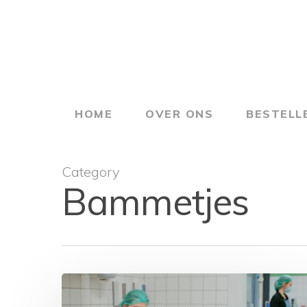
Skip
to
main
content
HOME
OVER ONS
BESTELL
Category
Bammetjes