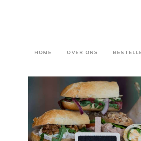
Skip
to
main
content
HOME
OVER ONS
BESTELL