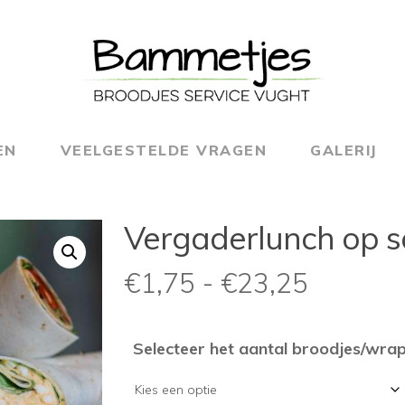
EN
VEELGESTELDE VRAGEN
GALERIJ
Vergaderlunch op s
Prijskla
€
1,75
-
€
23,25
€1,75
tot
Selecteer het aantal broodjes/wra
€23,25