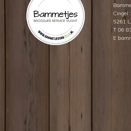
Bammet
Cingel
5261 L
T 06 8
E
bamm