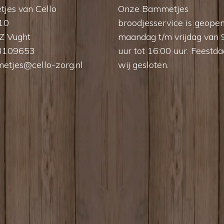
jes van Cello
Onze Bammetjes
 10
broodjesservice is geope
Z Vught
maandag t/m vrijdag van 
3109653
uur tot 16:00 uur. Feestda
etjes@cello-zorg.nl
wij gesloten.